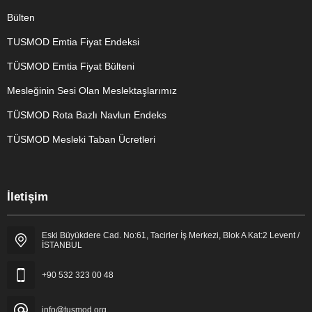
Bülten
TUSMOD Emtia Fiyat Endeksi
TÜSMOD Emtia Fiyat Bülteni
Mesleğinin Sesi Olan Meslektaşlarımız
TÜSMOD Rota Bazlı Navlun Endeks
TÜSMOD Mesleki Taban Ücretleri
İletişim
Eski Büyükdere Cad. No:61, Tacirler İş Merkezi, Blok A Kat:2 Levent /
İSTANBUL
+90 532 323 00 48
info@tusmod.org