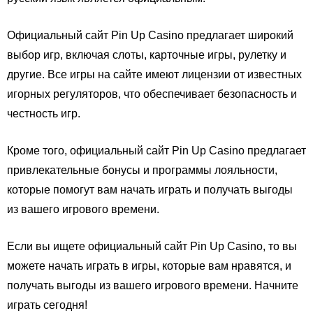
Официальный сайт Pin Up Casino предлагает широкий
выбор игр, включая слоты, карточные игры, рулетку и
другие. Все игры на сайте имеют лицензии от известных
игорных регуляторов, что обеспечивает безопасность и
честность игр.
Кроме того, официальный сайт Pin Up Casino предлагает
привлекательные бонусы и программы лояльности,
которые помогут вам начать играть и получать выгоды
из вашего игрового времени.
Если вы ищете официальный сайт Pin Up Casino, то вы
можете начать играть в игры, которые вам нравятся, и
получать выгоды из вашего игрового времени. Начните
играть сегодня!