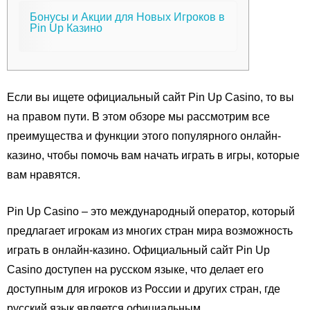
Бонусы и Акции для Новых Игроков в
Pin Up Казино
Если вы ищете официальный сайт Pin Up Casino, то вы
на правом пути. В этом обзоре мы рассмотрим все
преимущества и функции этого популярного онлайн-
казино, чтобы помочь вам начать играть в игры, которые
вам нравятся.
Pin Up Casino – это международный оператор, который
предлагает игрокам из многих стран мира возможность
играть в онлайн-казино. Официальный сайт Pin Up
Casino доступен на русском языке, что делает его
доступным для игроков из России и других стран, где
русский язык является официальным.