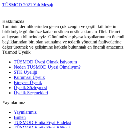
TÜSMOD 2021 Yılı Mesajı
Hakkımızda
Tarihinin derinliklerinden gelen çok zengin ve çeşitli kültürlerin
birikimiyle günümüze kadar nesilden nesile aktarılan Türk Ticaret
anlayışının bilincindeyiz. Günümüzde piyasa koşullarının en önemli
başlıklarından biri olan satınalma ve tedarik yönetimi faaliyetlerine
değer üretmek ve gelişimine katkıda bulunmak en önemli amacımız.
Tüsmod Üyelik
TÜSMOD Üyesi Olmak İstiyorum
Neden TÜSMOD Üyesi Olmalıyım?
STK Üyeliği
Kurumsal Üyelik
Bireysel Üyelik
Üyelik Sözleşmesi
Üyelik Seçenekleri
Yayınlarımız
Yayınlarımız
Bülten
TUSMOD Emtia Fiyat Endeksi
TÜSMOD Emtia Fiyat Bülteni